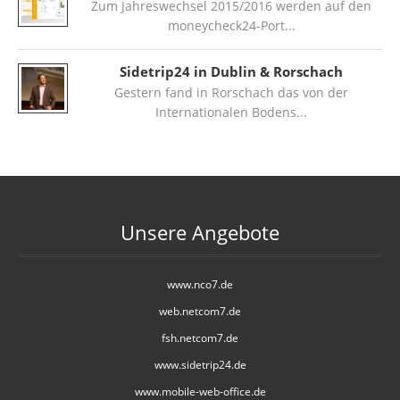
Zum Jahreswechsel 2015/2016 werden auf den
moneycheck24-Port
Sidetrip24 in Dublin & Rorschach
Gestern fand in Rorschach das von der
Internationalen Bodens
Unsere Angebote
www.nco7.de
web.netcom7.de
fsh.netcom7.de
www.sidetrip24.de
www.mobile-web-office.de