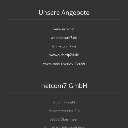
Unsere Angebote
www.nco7.de
web.netcom7.de
fsh.netcom7.de
www.sidetrip24.de
www.mobile-web-office.de
netcom7 GmbH
netcom7 GmbH
Münsterstrasse 2-4
88662 Überlingen
Tel: +49 (0) 7551 949509-0