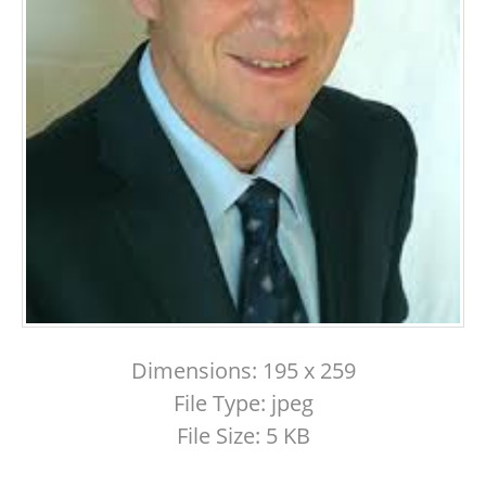
Dimensions:
195 x 259
File Type:
jpeg
File Size:
5 KB